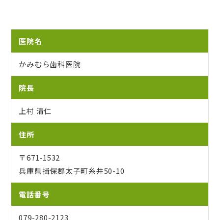
医院名
かみむら歯科医院
院長
上村 清仁
住所
〒671-1532
兵庫県揖保郡太子町糸井50-10
電話番号
079-280-2123