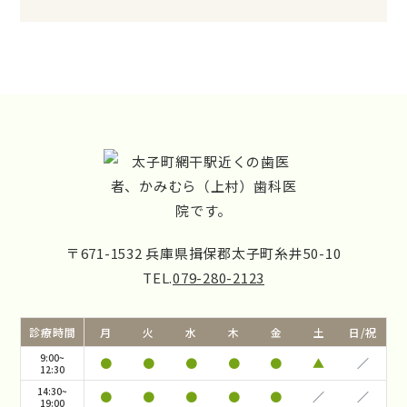
〒671-1532 兵庫県揖保郡太子町糸井50-10
TEL.
079-280-2123
診療時間
月
火
水
木
金
土
日/祝
9:00~
●
●
●
●
●
▲
／
12:30
14:30~
●
●
●
●
●
／
／
19:00