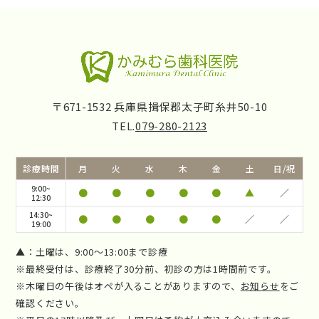
〒671-1532 兵庫県揖保郡太子町糸井50-10
TEL.
079-280-2123
診療時間
月
火
水
木
金
土
日/祝
9:00~
●
●
●
●
●
▲
／
12:30
14:30~
●
●
●
●
●
／
／
19:00
▲：土曜は、9:00～13:00まで診療
※最終受付は、診療終了30分前、初診の方は1時間前です。
※木曜日の午後はオペが入ることがありますので、
お知らせ
をご
確認ください。